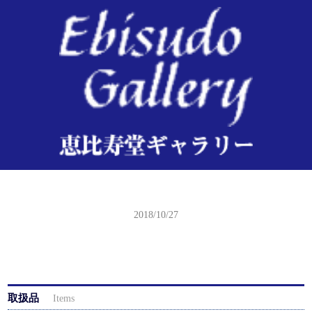
国芳 太平記英雄伝 合郷基左エ門久盛
2018/10/27
取扱品
Items