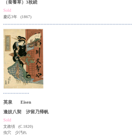
（蚕養草）3枚続
Sold
慶応3年
(1867)
英泉
Eisen
逢妓八契 汐留乃帰帆
Sold
文政頃
(C.1820)
虫穴 少汚れ