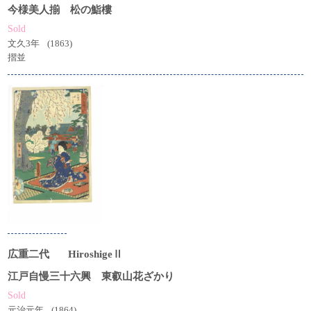
今様美人揃 松の鮨樓
Sold
文久3年
(1863)
摺並
広重二代
HiroshigeⅡ
江戸自慢三十六興 東叡山花ざかり
Sold
元治元年
(1864)