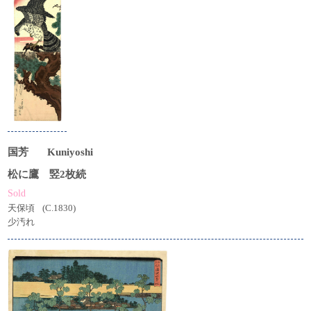
国芳
Kuniyoshi
松に鷹 竪2枚続
Sold
天保頃
(C.1830)
少汚れ