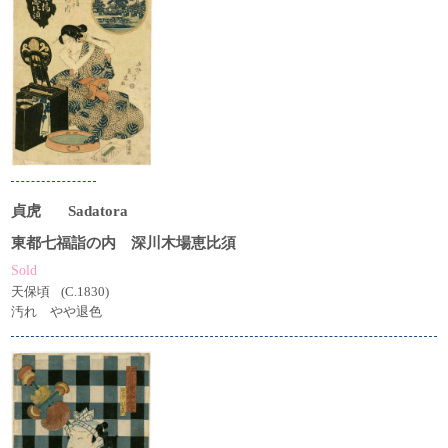
貞虎
Sadatora
東都七福詣の内 深川木場恵比須
Sold
天保頃
(C.1830)
汚れ やや退色