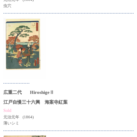
虫穴
広重二代
HiroshigeⅡ
江戸自慢三十六興 海案寺紅葉
Sold
元治元年
(1864)
薄いシミ