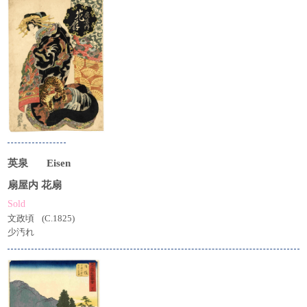
英泉
Eisen
扇屋内 花扇
Sold
文政頃
(C.1825)
少汚れ