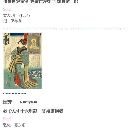
俳優白波當者 雲霧仁左衛門 坂東彦三郎
Sold
文久3年
(1864)
摺・保存良
国芳
Kuniyishi
妙でんす十六利勘 貧須盧損者
Sold
弘化～嘉永頃