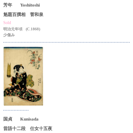
芳年
Yoshitoshi
魁題百撰相 菅和泉
Sold
明治元年頃
(C.1868)
少傷み
国貞
Kunisada
昔語十二段 仕女十五夜