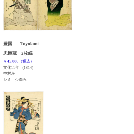
豊国
Toyokuni
忠臣蔵 2枚続
￥45,000（税込）
文化11年
(1814)
中村座
シミ 少傷み