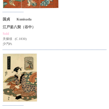
国貞
Kunisada
江戸姿八契（谷中）
Sold
天保頃
(C.1830)
少汚れ