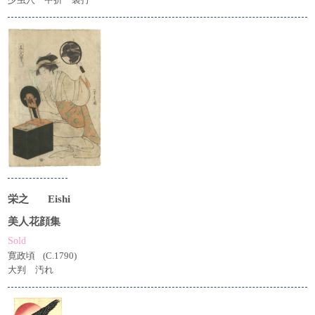
栄之
Eishi
美人花顔集
Sold
寛政頃
(C.1790)
大判 汚れ