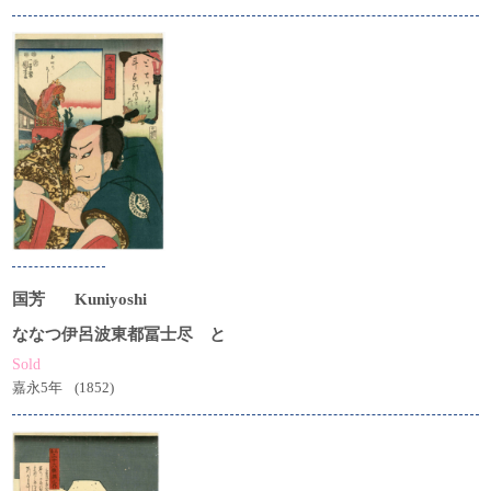
国芳
Kuniyoshi
ななつ伊呂波東都冨士尽 と
Sold
嘉永5年
(1852)