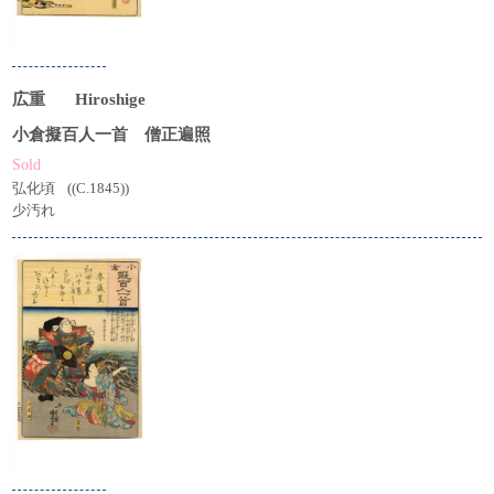
広重
Hiroshige
小倉擬百人一首 僧正遍照
Sold
弘化頃
((C.1845))
少汚れ