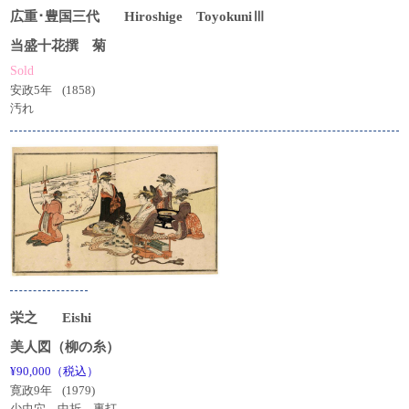
広重･豊国三代
Hiroshige ToyokuniⅢ
当盛十花撰 菊
Sold
安政5年
(1858)
汚れ
栄之
Eishi
美人図（柳の糸）
¥90,000（税込）
寛政9年
(1979)
少虫穴 中折 裏打