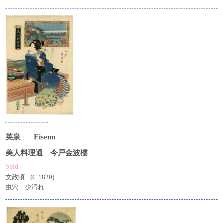
英泉
Eisenn
美人料理通 今戸金波樓
Sold
文政頃
(C.1820)
虫穴 少汚れ