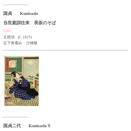
国貞
Kunisada
当世庭訓往来 長坂のそば
Sold
文政頃
(C.1825)
左下角傷み 少補修
国貞二代
KunisadaⅡ