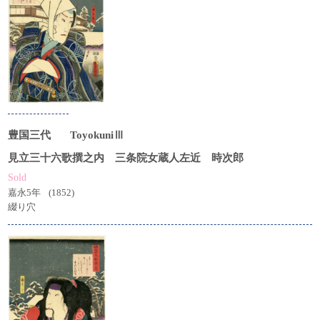
豊国三代
ToyokuniⅢ
見立三十六歌撰之内 三条院女蔵人左近 時次郎
Sold
嘉永5年
(1852)
綴り穴