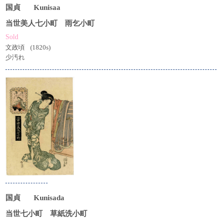
国貞
Kunisaa
当世美人七小町 雨乞小町
Sold
文政頃
(1820s)
少汚れ
国貞
Kunisada
当世七小町 草紙洗小町