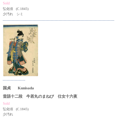
Sold
弘化頃
(C.1845)
少汚れ シミ
国貞
Kunisada
昔語十二段 牛若丸のまねび 仕女十六夜
Sold
弘化頃
(C.1845)
少汚れ