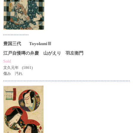
豊国三代
ToyokuniⅢ
江戸自慢噂の弁慶 山がえり 羽左衛門
Sold
文久元年
(1861)
傷み 汚れ