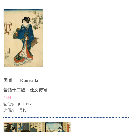
国貞
Kunisada
昔語十二段 仕女待宵
Sold
弘化頃
(C.1845)
少傷み 汚れ