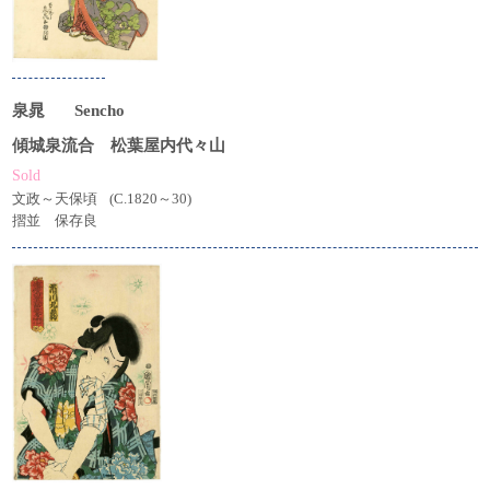
泉晁
Sencho
傾城泉流合 松葉屋内代々山
Sold
文政～天保頃
(C.1820～30)
摺並 保存良