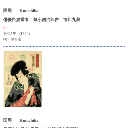
国周
Kunichika
俳優白波當者 鼠小僧治郎吉 市川九蔵
Sold
文久3年
(1864)
摺・保存良
国周
Kunichika