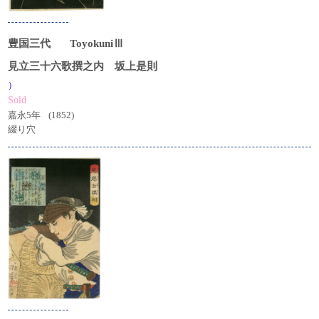
豊国三代
ToyokuniⅢ
見立三十六歌撰之内 坂上是則
）
Sold
嘉永5年
(1852)
綴り穴