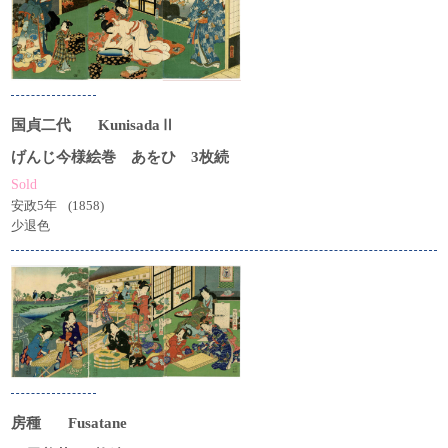
国貞二代
KunisadaⅡ
げんじ今様絵巻 あをひ 3枚続
Sold
安政5年
(1858)
少退色
房種
Fusatane