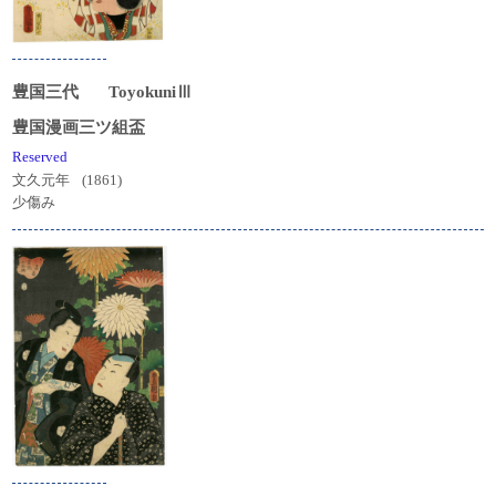
豊国三代
ToyokuniⅢ
豊国漫画三ツ組盃
Reserved
文久元年
(1861)
少傷み