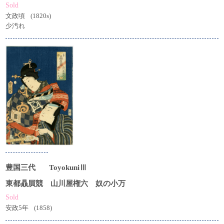
Sold
文政頃
(1820s)
少汚れ
豊国三代
ToyokuniⅢ
東都贔屓競 山川屋権六 奴の小万
Sold
安政5年
(1858)