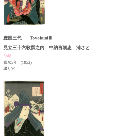
豊国三代
ToyokuniⅢ
見立三十六歌撰之内 中納言朝忠 浦さと
Sold
嘉永5年
(1852)
綴り穴