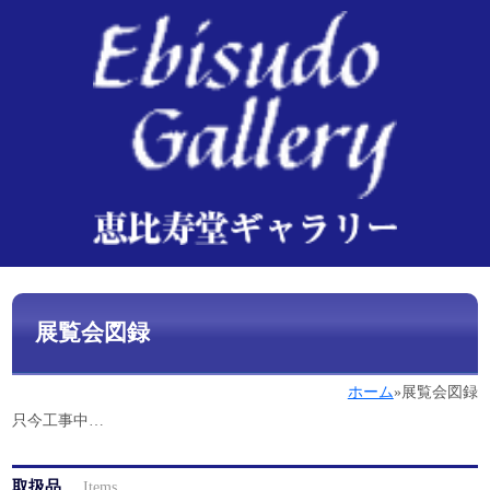
展覧会図録
ホーム
»
展覧会図録
只今工事中…
取扱品
Items