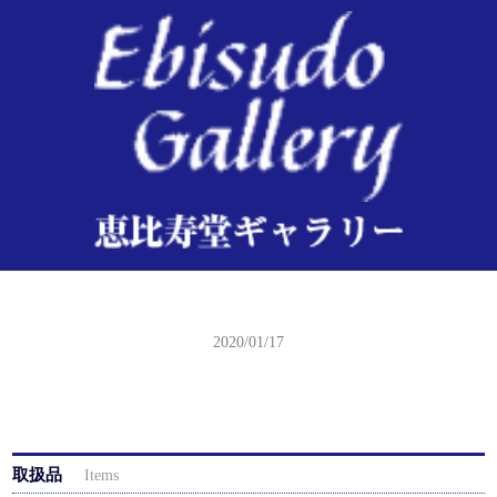
小原祥邨 芦に鴫（後摺）
2020/01/17
取扱品
Items