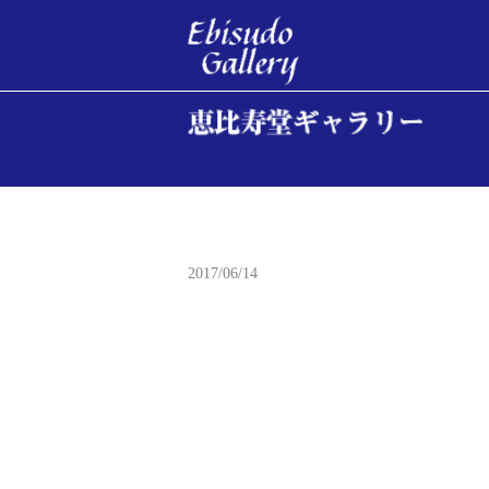
小原古邨（おはら
2017/06/14