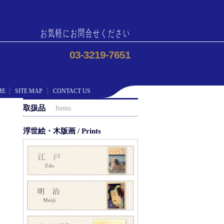
お気軽にお問合せください
03-3219-7651
ME
SITE MAP
CONTACT US
取扱品
Items
浮世絵・木版画 / Prints