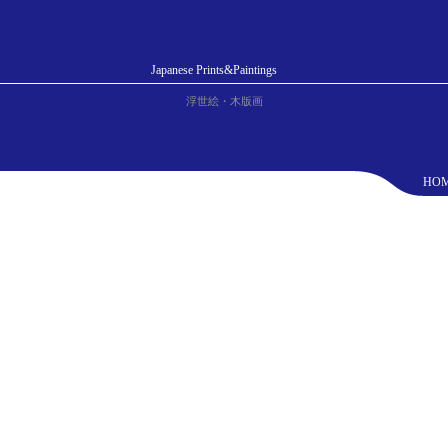
Japanese Prints&Paintings
浮世絵・木版画
HO
こそん）