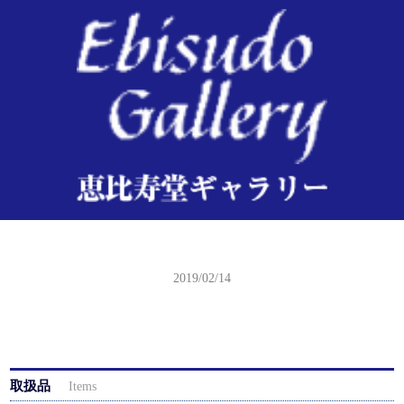
豊国三代 青砥稿花紅彩画（あおとぞうしはなのにしきえ）
2019/02/14
取扱品
Items