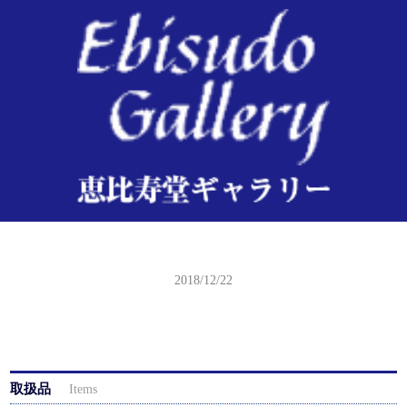
芳年 月百姿 しばゐまちの暁月
2018/12/22
取扱品
Items