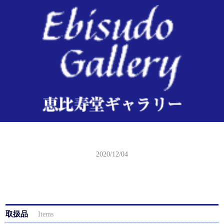
国明二代・広重三代 開明東京名勝 隅田堤の満花
2020/12/04
取扱品
Items