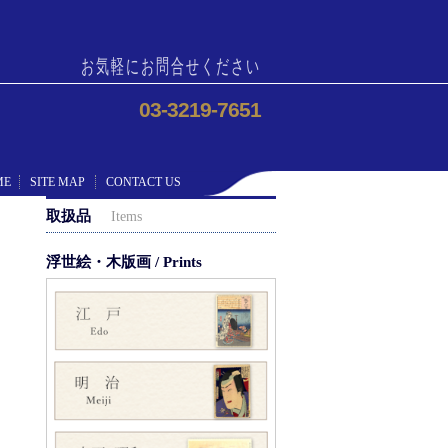
お気軽にお問合せください
03-3219-7651
ME
SITE MAP
CONTACT US
取扱品
Items
浮世絵・木版画 / Prints