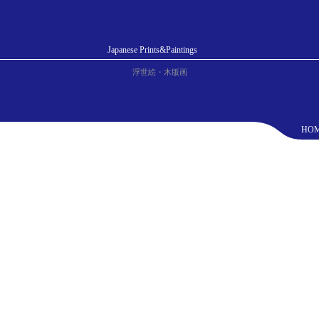
Japanese Prints&Paintings
浮世絵・木版画
HO