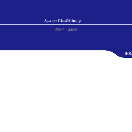
Japanese Prints&Paintings
浮世絵・木版画
HO
内 箱根