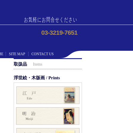
お気軽にお問合せください
03-3219-7651
ME
SITE MAP
CONTACT US
取扱品
Items
浮世絵・木版画 / Prints