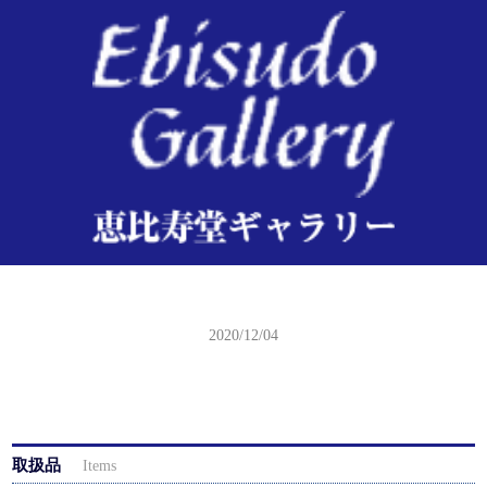
国明二代・広重三代 開明東京名勝 品川海晏寺の紅葉
2020/12/04
取扱品
Items