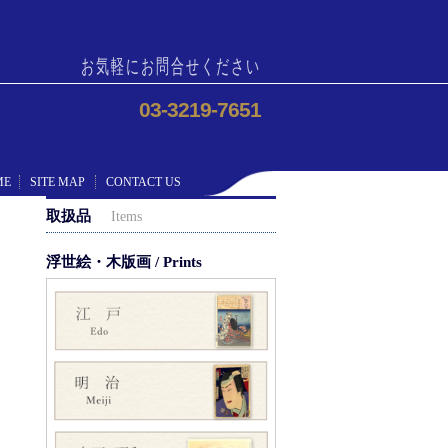
お気軽にお問合せください
03-3219-7651
ME
SITE MAP
CONTACT US
取扱品
Items
浮世絵・木版画 / Prints