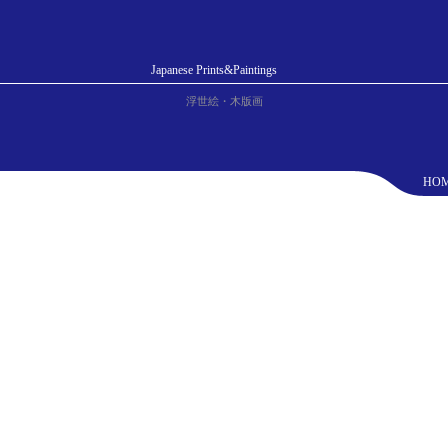
Japanese Prints&Paintings
浮世絵・木版画
HO
男