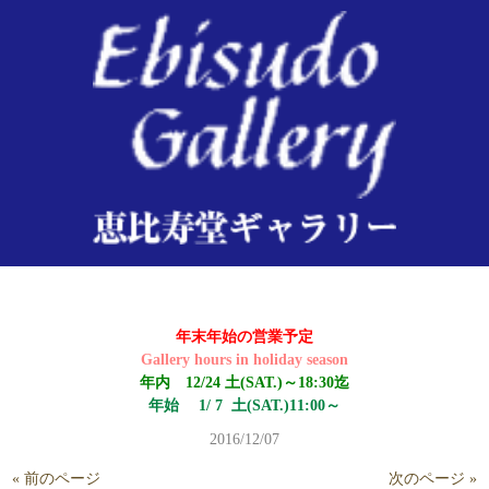
2016/12/7
年末年始の営業予定
Gallery hours in holiday season
年内 12/24 土(SAT.)～18:30迄
年始 1/ 7 土(SAT.)11:00～
2016/12/07
« 前のページ
次のページ »