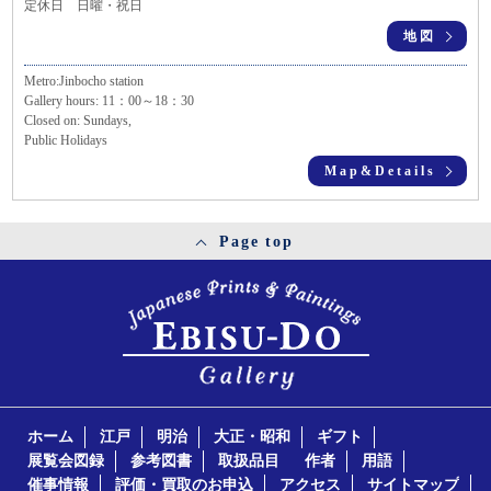
定休日 日曜・祝日
地図
Metro:Jinbocho station
Gallery hours: 11：00～18：30
Closed on: Sundays,
Public Holidays
Map&Details
Page top
ホーム
江戸
明治
大正・昭和
ギフト
展覧会図録
参考図書
取扱品目
作者
用語
催事情報
評価・買取のお申込
アクセス
サイトマップ